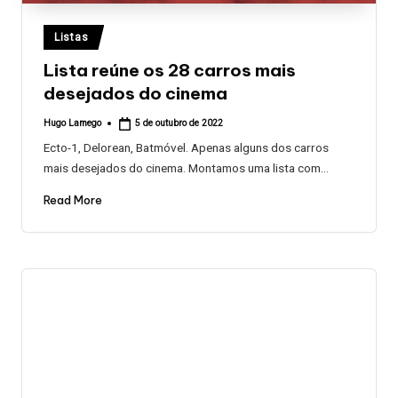
Posted
Listas
in
Lista reúne os 28 carros mais
desejados do cinema
Hugo Lamego
5 de outubro de 2022
Posted
by
Ecto-1, Delorean, Batmóvel. Apenas alguns dos carros
mais desejados do cinema. Montamos uma lista com…
Read More