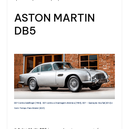
ASTON MARTIN
DB5
007 Contra Goldfinger (1964), 007 contra a Chantagem Atômica (1965), 007 – Operação Skyfall (2012) e
Sem Tempo Para Morrer (2021)