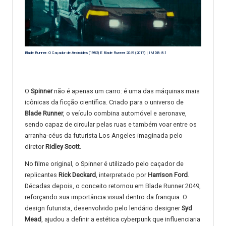
Blade Runner: O Caçador de Androides (1982) E Blade Runner 2049 (2017) | IMDB: 8.1
O
Spinner
não é apenas um carro: é uma das máquinas mais
icônicas da ficção científica. Criado para o universo de
Blade Runner
, o veículo combina automóvel e aeronave,
sendo capaz de circular pelas ruas e também voar entre os
arranha-céus da futurista Los Angeles imaginada pelo
diretor
Ridley Scott
.
No filme original, o Spinner é utilizado pelo caçador de
replicantes
Rick Deckard
, interpretado por
Harrison Ford
.
Décadas depois, o conceito retornou em Blade Runner 2049,
reforçando sua importância visual dentro da franquia. O
design futurista, desenvolvido pelo lendário designer
Syd
Mead
, ajudou a definir a estética cyberpunk que influenciaria