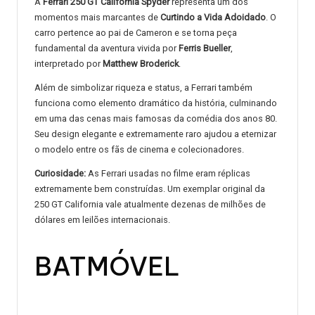
A
Ferrari 250 GT California Spyder
representa um dos
momentos mais marcantes de
Curtindo a Vida Adoidado
. O
carro pertence ao pai de Cameron e se torna peça
fundamental da aventura vivida por
Ferris Bueller
,
interpretado por
Matthew Broderick
.
Além de simbolizar riqueza e status, a Ferrari também
funciona como elemento dramático da história, culminando
em uma das cenas mais famosas da comédia dos anos 80.
Seu design elegante e extremamente raro ajudou a eternizar
o modelo entre os fãs de cinema e colecionadores.
Curiosidade:
As Ferrari usadas no filme eram réplicas
extremamente bem construídas. Um exemplar original da
250 GT California vale atualmente dezenas de milhões de
dólares em leilões internacionais.
BATMÓVEL