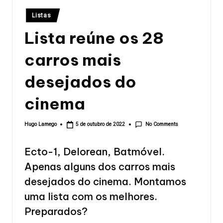
Posted
Listas
in
Lista reúne os 28
carros mais
desejados do
cinema
No Comments
Hugo Lamego
5 de outubro de 2022
Posted
by
Ecto-1, Delorean, Batmóvel.
Apenas alguns dos carros mais
desejados do cinema. Montamos
uma lista com os melhores.
Preparados?