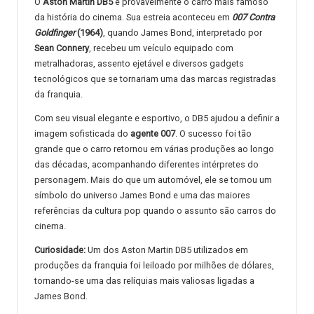
O
Aston Martin DB5
é provavelmente o carro mais famoso
da história do cinema. Sua estreia aconteceu em
007 Contra
Goldfinger
(1964)
, quando James Bond, interpretado por
Sean Connery
, recebeu um veículo equipado com
metralhadoras, assento ejetável e diversos gadgets
tecnológicos que se tornariam uma das marcas registradas
da franquia.
Com seu visual elegante e esportivo, o DB5 ajudou a definir a
imagem sofisticada do
agente 007
. O sucesso foi tão
grande que o carro retornou em várias produções ao longo
das décadas, acompanhando diferentes intérpretes do
personagem. Mais do que um automóvel, ele se tornou um
símbolo do universo James Bond e uma das maiores
referências da cultura pop quando o assunto são carros do
cinema.
Curiosidade:
Um dos Aston Martin DB5 utilizados em
produções da franquia foi leiloado por milhões de dólares,
tornando-se uma das relíquias mais valiosas ligadas a
James Bond.