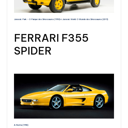
Jurassic Park – O Parque dos Dinossauros (1993) e Jurassic World: O Mundo dos Dinossauros (2015)
FERRARI F355
SPIDER
A Rocha (1996)