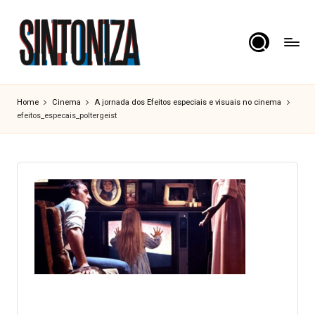
Skip
to
content
S
Os
clássicos
i
Home
Cinema
A jornada dos Efeitos especiais e visuais no cinema
dos
efeitos_especais_poltergeist
n
cinema.
t
o
n
i
z
a