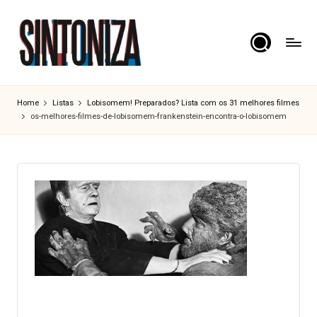
Skip
to
content
S
Os
clássicos
i
Home
Listas
Lobisomem! Preparados? Lista com os 31 melhores filmes
dos
os-melhores-filmes-de-lobisomem-frankenstein-encontra-o-lobisomem
n
cinema.
t
o
n
i
z
a