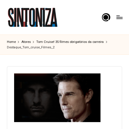
Skip
to
content
S
Os
clássicos
i
Home
Atores
Tom Cruise! 35 filmes obrigatórios da carreira
dos
Destaque_Tom_cruise_Filmes_2
n
cinema.
t
o
n
i
z
a