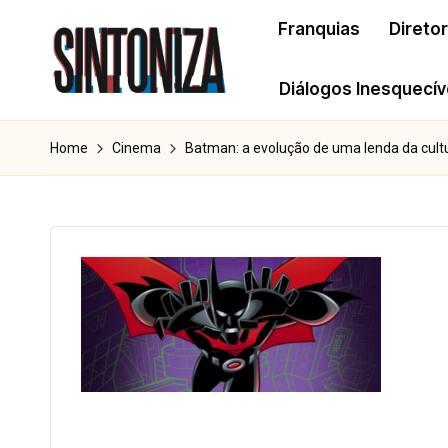
Franquias
Direto
Skip
to
Diálogos Inesquecív
S
content
Os
clássicos
i
Home
Cinema
Batman: a evolução de uma lenda da cult
dos
n
cinema.
t
o
n
i
z