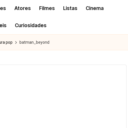
res
Atores
Filmes
Listas
Cinema
eis
Curiosidades
ura pop
batman_beyond