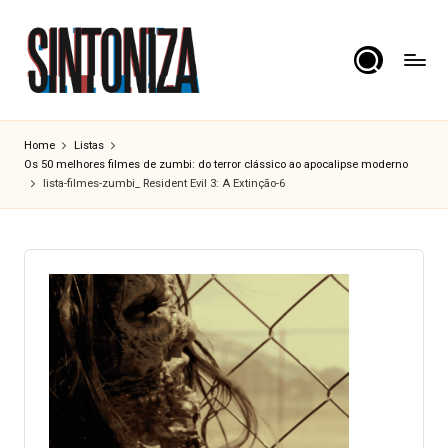
Skip
to
content
S
Os
clássicos
i
Home
Listas
dos
Os 50 melhores filmes de zumbi: do terror clássico ao apocalipse moderno
n
cinema.
lista-filmes-zumbi_ Resident Evil 3: A Extinção-6
t
o
n
i
z
a