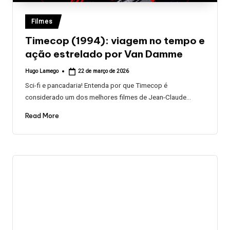
Posted
Filmes
in
Timecop (1994): viagem no tempo e
ação estrelado por Van Damme
Hugo Lamego
22 de março de 2026
Posted
by
Sci-fi e pancadaria! Entenda por que Timecop é
considerado um dos melhores filmes de Jean-Claude…
Read More