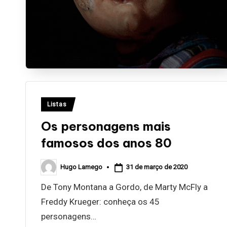
a
Posted
Listas
in
Os personagens mais
famosos dos anos 80
31 de março de 2020
Hugo Lamego
Posted
by
De Tony Montana a Gordo, de Marty McFly a
Freddy Krueger: conheça os 45
personagens…