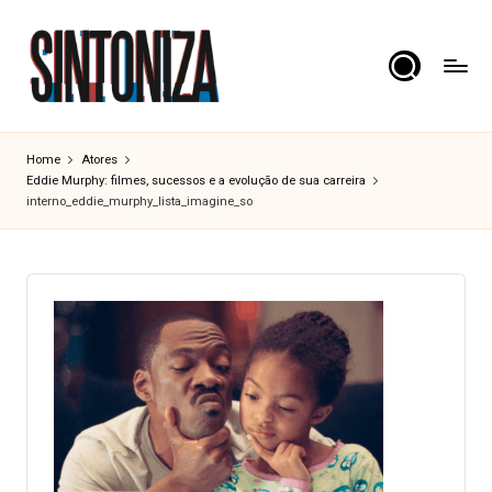
Skip
to
content
S
Os
clássicos
i
Home
Atores
dos
Eddie Murphy: filmes, sucessos e a evolução de sua carreira
n
cinema.
interno_eddie_murphy_lista_imagine_so
t
o
n
i
z
a