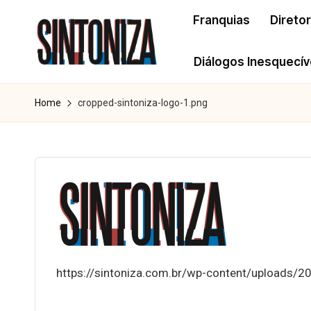
Franquias
Direto
Skip
to
Diálogos Inesquecív
S
content
Os
clássicos
i
Home
cropped-sintoniza-logo-1.png
dos
n
cinema.
t
o
n
i
https://sintoniza.com.br/wp-content/uploads/2
z